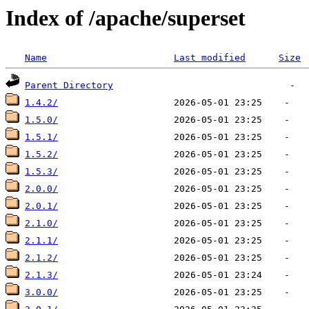
Index of /apache/superset
Name
Last modified
Size
Parent Directory
1.4.2/
1.5.0/
1.5.1/
1.5.2/
1.5.3/
2.0.0/
2.0.1/
2.1.0/
2.1.1/
2.1.2/
2.1.3/
3.0.0/