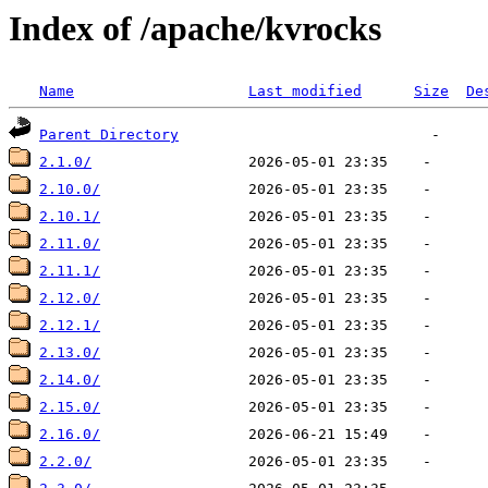
Index of /apache/kvrocks
Name
Last modified
Size
De
Parent Directory
2.1.0/
2.10.0/
2.10.1/
2.11.0/
2.11.1/
2.12.0/
2.12.1/
2.13.0/
2.14.0/
2.15.0/
2.16.0/
2.2.0/