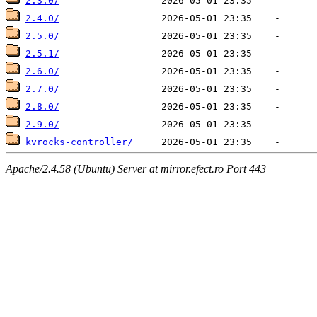
2.3.0/
2.4.0/
2.5.0/
2.5.1/
2.6.0/
2.7.0/
2.8.0/
2.9.0/
kvrocks-controller/
Apache/2.4.58 (Ubuntu) Server at mirror.efect.ro Port 443