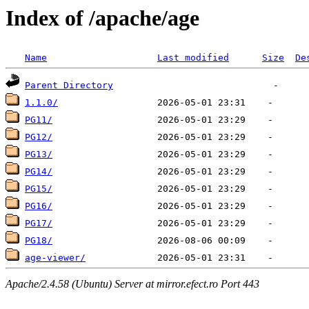
Index of /apache/age
Name
Last modified
Size
De
Parent Directory
1.1.0/
PG11/
PG12/
PG13/
PG14/
PG15/
PG16/
PG17/
PG18/
age-viewer/
Apache/2.4.58 (Ubuntu) Server at mirror.efect.ro Port 443