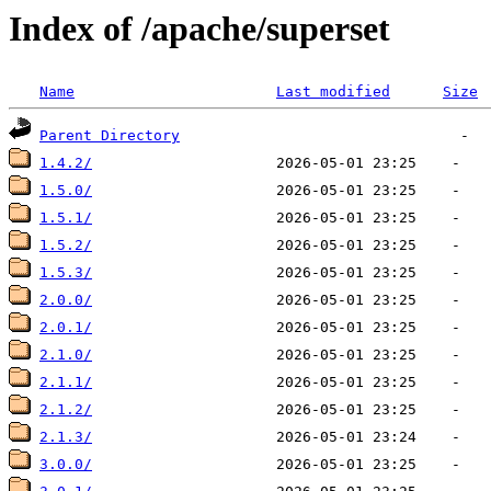
Index of /apache/superset
Name
Last modified
Size
Parent Directory
1.4.2/
1.5.0/
1.5.1/
1.5.2/
1.5.3/
2.0.0/
2.0.1/
2.1.0/
2.1.1/
2.1.2/
2.1.3/
3.0.0/